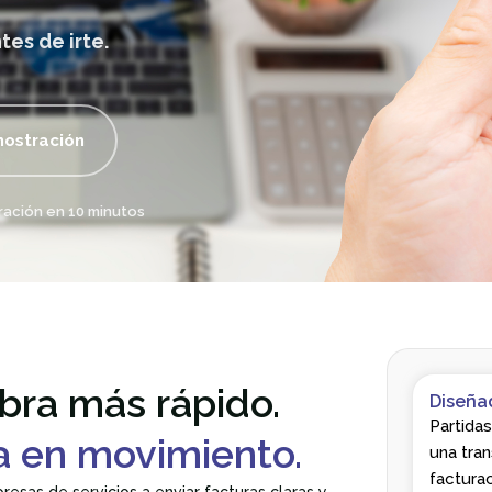
tes de irte.
mostración
ración en 10 minutos
bra más rápido.
Diseñad
Partidas
a en movimiento.
una tran
facturac