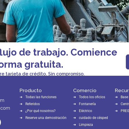
flujo de trabajo. Comience
orma gratuita.
re tarjeta de crédito. Sin compromiso.
Producto
Comercio
Recur
Todas las funciones
Todos los oficios
Base
om
Referidos
Fontanería
Centr
e.com
¿Por qué nosotros?
Eléctrico
PRE
Reserve una demostración
cuidado de césped
Limpieza