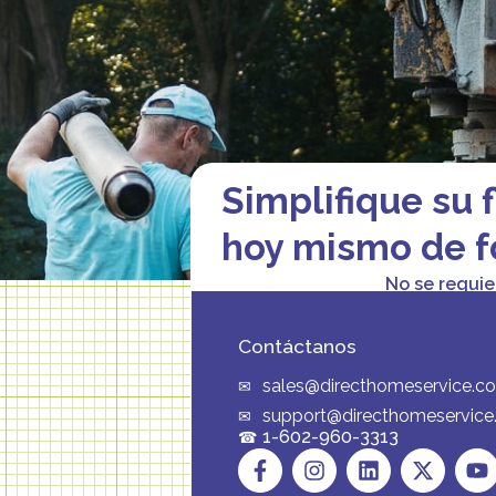
Simplifique su 
hoy mismo de f
No se requie
Contáctanos
sales@directhomeservice.c
support@directhomeservic
1-602-960-3313