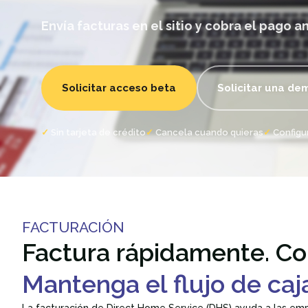
Envía facturas en el sitio y cobra el pago an
Solicitar acceso beta
Solicitar una de
Sin tarjeta de crédito
Cancela cuando quieras
Configu
FACTURACIÓN
Factura rápidamente. Co
Mantenga el flujo de caj