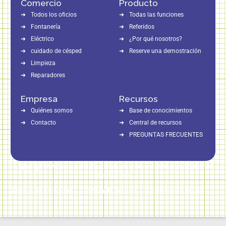
Comercio
Producto
Todos los oficios
Todas las funciones
Fontanería
Referidos
Eléctrico
¿Por qué nosotros?
cuidado de césped
Reserve una demostración
Limpieza
Reparadores
Empresa
Recursos
Quiénes somos
Base de conocimientos
Contacto
Central de recursos
PREGUNTAS FRECUENTES
Copyright © 2026 Direct Home Service | Todos los derechos
reservados
Política de privacidad
Política de cookies
Condiciones de uso