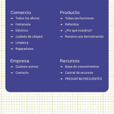
Comercio
Producto
Todos los oficios
Todas las funciones
Fontanería
Referidos
Eléctrico
¿Por qué nosotros?
cuidado de césped
Reserve una demostración
Limpieza
Reparadores
Empresa
Recursos
Quiénes somos
Base de conocimientos
Contacto
Central de recursos
PREGUNTAS FRECUENTES
Copyright © 2026 Direct Home Service | Todos los derechos
reservados
Política de
Política de
Condiciones de
privacidad
cookies
uso