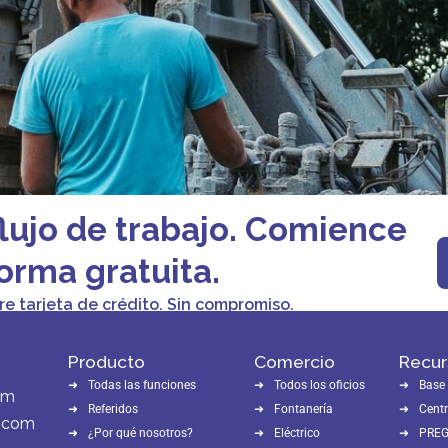
flujo de trabajo. Comience
orma gratuita.
re tarjeta de crédito. Sin compromiso.
Producto
Comercio
Recur
Todas las funciones
Todos los oficios
Base
om
Referidos
Fontanería
Centr
e.com
¿Por qué nosotros?
Eléctrico
PRE