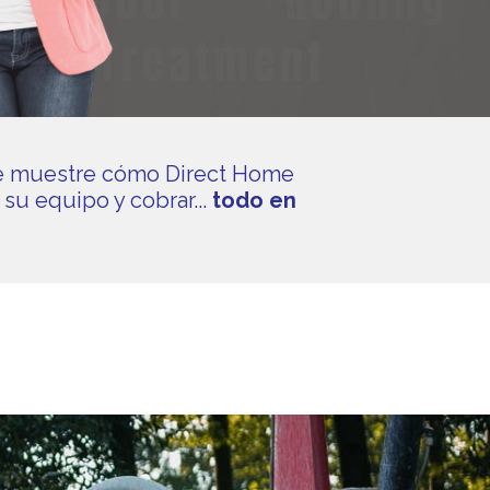
 le muestre cómo Direct Home
 su equipo y cobrar...
todo en