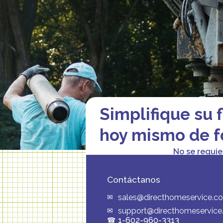
Simplifique su 
hoy mismo de f
No se requie
Contáctanos
sales@directhomeservice.c
support@directhomeservic
1-602-960-3313