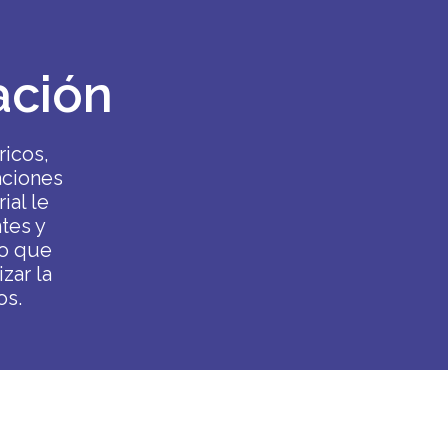
ación
ricos,
aciones
ial le
tes y
po que
zar la
os.