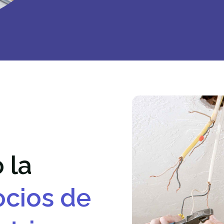
 la
cios de