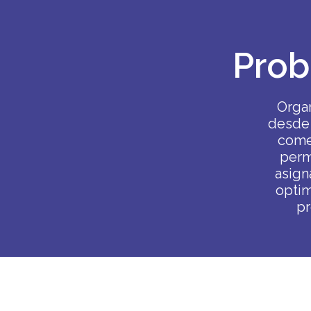
Prob
Organ
desde 
comer
perm
asign
optim
pr