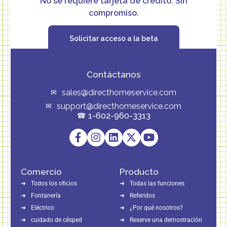
No se requiere tarjeta de crédito. Sin
compromiso.
Solicitar acceso a la beta
Contáctanos
sales@directhomeservice.com
support@directhomeservice.com
1-602-960-3313
Comercio
Producto
Todos los oficios
Todas las funciones
Fontanería
Referidos
Eléctrico
¿Por qué nosotros?
cuidado de césped
Reserve una demostración