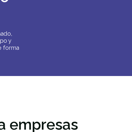
hado,
po y
e forma
a empresas